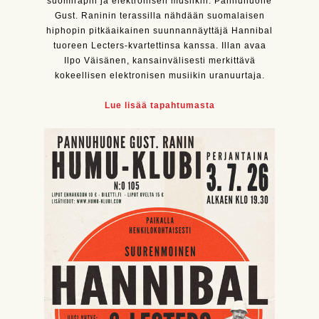
suomiräpin ja elektronisen musiikin. Pannuhuone
Gust. Raninin terassilla nähdään suomalaisen
hiphopin pitkäaikainen suunnannäyttäjä Hannibal
tuoreen Lecters-kvartettinsa kanssa. Illan avaa
Ilpo Väisänen, kansainvälisesti merkittävä
kokeellisen elektronisen musiikin uranuurtaja.
Lue lisää tapahtumasta