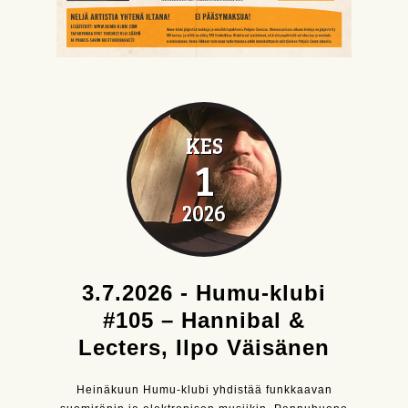
KES
1
2026
3.7.2026 - Humu-klubi
#105 – Hannibal &
Lecters, Ilpo Väisänen
Heinäkuun Humu-klubi yhdistää funkkaavan