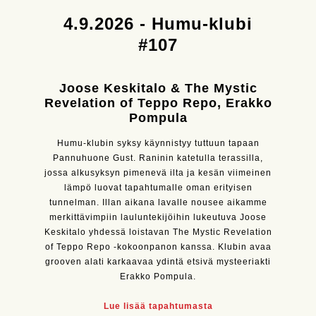
4.9.2026 - Humu-klubi
#107
Joose Keskitalo & The Mystic
Revelation of Teppo Repo, Erakko
Pompula
Humu-klubin syksy käynnistyy tuttuun tapaan
Pannuhuone Gust. Raninin katetulla terassilla,
jossa alkusyksyn pimenevä ilta ja kesän viimeinen
lämpö luovat tapahtumalle oman erityisen
tunnelman. Illan aikana lavalle nousee aikamme
merkittävimpiin lauluntekijöihin lukeutuva Joose
Keskitalo yhdessä loistavan The Mystic Revelation
of Teppo Repo -kokoonpanon kanssa. Klubin avaa
grooven alati karkaavaa ydintä etsivä mysteeriakti
Erakko Pompula.
Lue lisää tapahtumasta