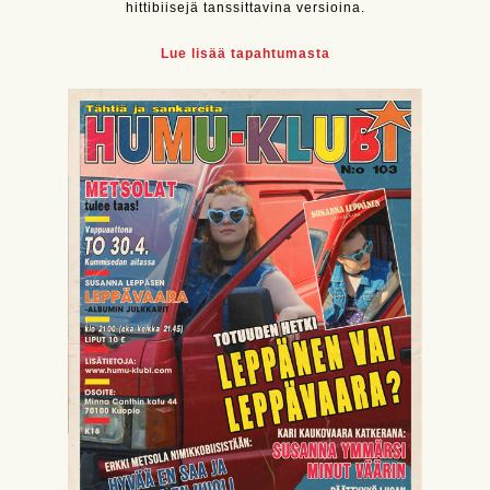
hittibiisejä tanssittavina versioina.
Lue lisää tapahtumasta