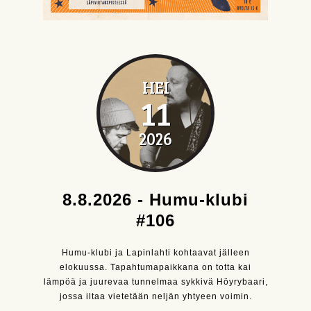
HEI
11
2026
8.8.2026 - Humu-klubi
#106
Humu-klubi ja Lapinlahti kohtaavat jälleen
elokuussa. Tapahtumapaikkana on totta kai
lämpöä ja juurevaa tunnelmaa sykkivä Höyrybaari,
jossa iltaa vietetään neljän yhtyeen voimin.