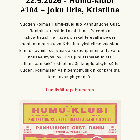
22.5.2026 - Humu-klubi
#104 – joku iiris, Kristiina
Vuoden kolmas Humu-klubi tuo Pannuhuone Gust.
Raninin terassille kaksi Humu Recordsin
tähtiartistia! Illan avaa pirskahtelevalla power
popillaan hurmaava Kristiina, yksi viime vuosien
kiinnostavimmista uusista kokoonpanoista. Lavalle
nousee myös joku iiris juhlistamaan toista
albumiaan sekä esittelemään kuopiolaisyleisölle
uuden, kotimaisen vaihtoehtomusiikin konkareista
koostuvan yhtyeensä.
Lue lisää tapahtumasta